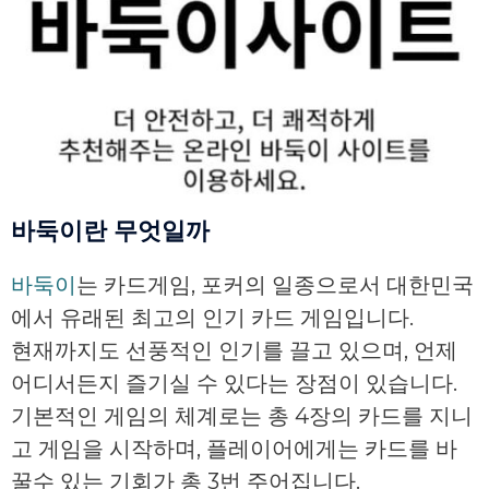
바둑이란 무엇일까
바둑이
는 카드게임, 포커의 일종으로서 대한민국
에서 유래된 최고의 인기 카드 게임입니다.
현재까지도 선풍적인 인기를 끌고 있으며, 언제
어디서든지 즐기실 수 있다는 장점이 있습니다.
기본적인 게임의 체계로는 총 4장의 카드를 지니
고 게임을 시작하며, 플레이어에게는 카드를 바
꿀수 있는 기회가 총 3번 주어집니다.