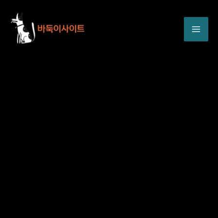
콘
MA
텐
츠
ME
로
건
너
뛰
기